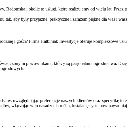
, Radomska i okolic to usługi, które realizujemy od wielu lat. Prze
 tak, aby były przyjazne, praktyczne i zarazem piękne dla was i was
odzinę i gości? Firma Halbiniak Inwestycje oferuje kompleksowe usłu
oświadczonymi pracownikami, którzy są pasjonatami ogrodnictwa. Dz
w ogrodowych.
dstaw, uwzględniając preferencje naszych klientów oraz specyfikę tere
ów, włączając w to nasadzenia roślin, instalację systemów nawadni