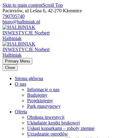
Skip to main content
Scroll Top
Pacierzów, ul Leśna 6, 42-270 Kłomnice
790705740
biuro@halbiniak.pl
Primary Menu
Close
Strona główna
O nas
Informacje o nas
Budujemy
Projektujemy
Park maszynowy
Oferta
Obsługa inwestycji
Układanie kostki brukowej
Usługi koparkami – roboty ziemne
Urządzanie ogrodów