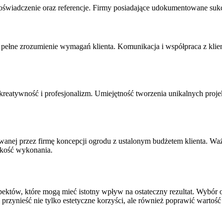
oświadczenie oraz referencje. Firmy posiadające udokumentowane su
a pełne zrozumienie wymagań klienta. Komunikacja i współpraca z klie
 kreatywność i profesjonalizm. Umiejętność tworzenia unikalnych proj
wanej przez firmę koncepcji ogrodu z ustalonym budżetem klienta. Waż
akość wykonania.
któw, które mogą mieć istotny wpływ na ostateczny rezultat. Wybór o
przynieść nie tylko estetyczne korzyści, ale również poprawić wartoś