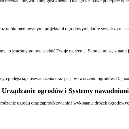
ciedlać indywidualny gust klienta. Dlatego też nasze podejście opiera
oraz udokumentowanymi projektami ogrodowymi, które świadczą o nasz
umy, to jesteśmy gotowi spełnić Twoje marzenia. Skontaktuj się z nam
alnego podejścia, doświadczenia oraz pasji w tworzeniu ogrodów. Daj 
dzanie ogrodów i Systemy nawadniani
rodzenie ogrodu oraz zaprojektowanie i wykonanie dróżek ogrodowyc