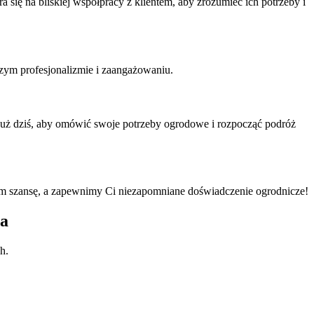
 się na bliskiej współpracy z klientem, aby zrozumieć ich potrzeby i
ym profesjonalizmie i zaangażowaniu.
i już dziś, aby omówić swoje potrzeby ogrodowe i rozpocząć podróż
nam szansę, a zapewnimy Ci niezapomniane doświadczenie ogrodnicze!
a
h.