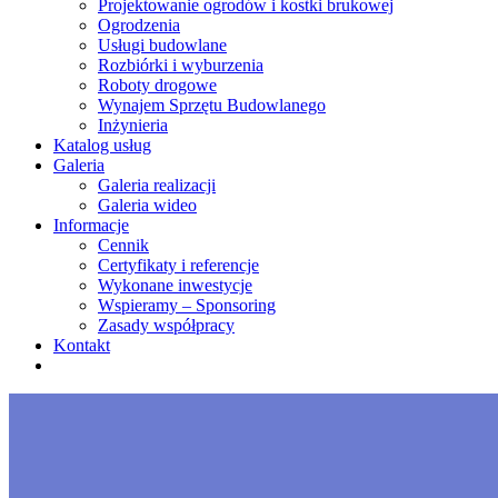
Projektowanie ogrodów i kostki brukowej
Ogrodzenia
Usługi budowlane
Rozbiórki i wyburzenia
Roboty drogowe
Wynajem Sprzętu Budowlanego
Inżynieria
Katalog usług
Galeria
Galeria realizacji
Galeria wideo
Informacje
Cennik
Certyfikaty i referencje
Wykonane inwestycje
Wspieramy – Sponsoring
Zasady współpracy
Kontakt