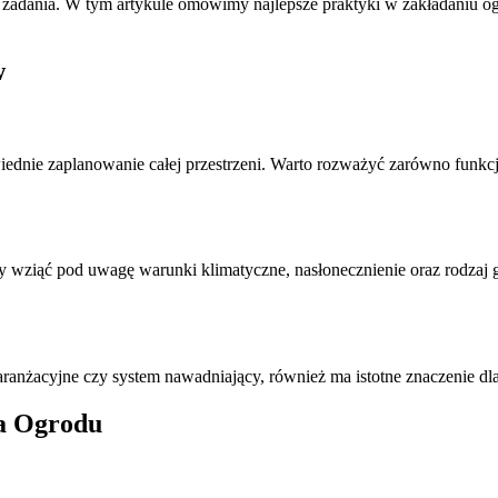
zadania. W tym artykule omówimy najlepsze praktyki w zakładaniu ogr
w
nie zaplanowanie całej przestrzeni. Warto rozważyć zarówno funkcjona
y wziąć pod uwagę warunki klimatyczne, nasłonecznienie oraz rodzaj 
anżacyjne czy system nawadniający, również ma istotne znaczenie dla 
a Ogrodu