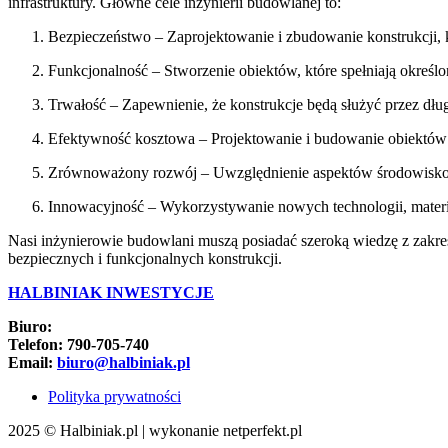
infrastruktury. Główne cele inżynierii budowlanej to:
Bezpieczeństwo – Zaprojektowanie i zbudowanie konstrukcji, któ
Funkcjonalność – Stworzenie obiektów, które spełniają okre
Trwałość – Zapewnienie, że konstrukcje będą służyć przez dłu
Efektywność kosztowa – Projektowanie i budowanie obiektów w
Zrównoważony rozwój – Uwzględnienie aspektów środowiskow
Innowacyjność – Wykorzystywanie nowych technologii, materi
Nasi inżynierowie budowlani muszą posiadać szeroką wiedzę z zakres
bezpiecznych i funkcjonalnych konstrukcji.
HALBINIAK INWESTYCJE
Biuro:
Telefon: 790-705-740
Email:
biuro@halbiniak.pl
Polityka prywatności
2025 © Halbiniak.pl | wykonanie netperfekt.pl