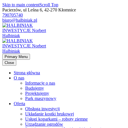
Skip to main content
Scroll Top
Pacierzów, ul Leśna 6, 42-270 Kłomnice
790705740
biuro@halbiniak.pl
Primary Menu
Close
Strona główna
O nas
Informacje o nas
Budujemy
Projektujemy
Park maszynowy
Oferta
Obsługa inwestycji
Układanie kostki brukowej
Usługi koparkami – roboty ziemne
Urządzanie ogrodów