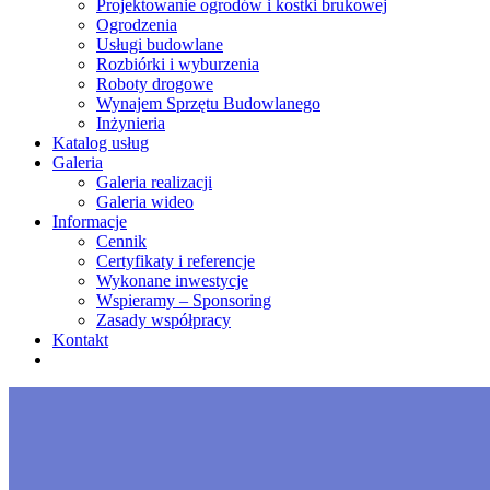
Projektowanie ogrodów i kostki brukowej
Ogrodzenia
Usługi budowlane
Rozbiórki i wyburzenia
Roboty drogowe
Wynajem Sprzętu Budowlanego
Inżynieria
Katalog usług
Galeria
Galeria realizacji
Galeria wideo
Informacje
Cennik
Certyfikaty i referencje
Wykonane inwestycje
Wspieramy – Sponsoring
Zasady współpracy
Kontakt